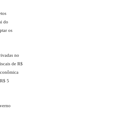
etos
ai do
ptar os
rivadas no
fiscais de R$
 Econômica
 R$ 5
overno