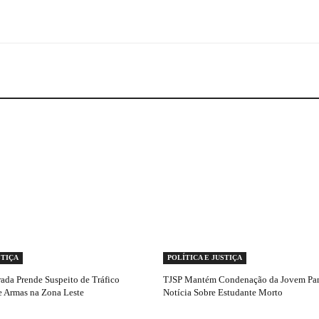
STIÇA
POLÍTICA E JUSTIÇA
ada Prende Suspeito de Tráfico
TJSP Mantém Condenação da Jovem Pan
e Armas na Zona Leste
Notícia Sobre Estudante Morto