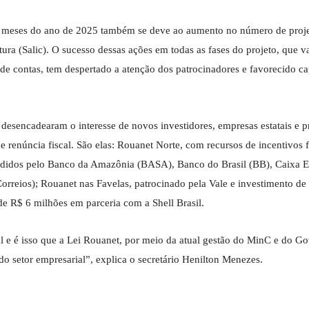
os meses do ano de 2025 também se deve ao aumento no número de proj
tura (Salic). O sucesso dessas ações em todas as fases do projeto, que v
e contas, tem despertado a atenção dos patrocinadores e favorecido ca
desencadearam o interesse de novos investidores, empresas estatais e p
de renúncia fiscal. São elas: Rouanet Norte, com recursos de incentivos 
ncedidos pelo Banco da Amazônia (BASA), Banco do Brasil (BB), Caixa
Correios); Rouanet nas Favelas, patrocinado pela Vale e investimento de
e R$ 6 milhões em parceria com a Shell Brasil.
al e é isso que a Lei Rouanet, por meio da atual gestão do MinC e do G
do setor empresarial”, explica o secretário Henilton Menezes.