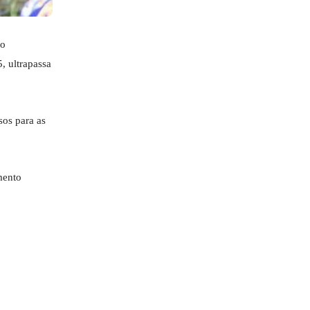
 o
5, ultrapassa
sos para as
mento