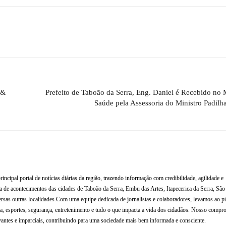
 &
Prefeito de Taboão da Serra, Eng. Daniel é Recebido no M
Saúde pela Assessoria do Ministro Padilha
al portal de notícias diárias da região, trazendo informação com credibilidade, agilidade e
de acontecimentos das cidades de Taboão da Serra, Embu das Artes, Itapecerica da Serra, Sã
rsas outras localidades.Com uma equipe dedicada de jornalistas e colaboradores, levamos ao p
tura, esportes, segurança, entretenimento e tudo o que impacta a vida dos cidadãos. Nosso compr
antes e imparciais, contribuindo para uma sociedade mais bem informada e consciente.