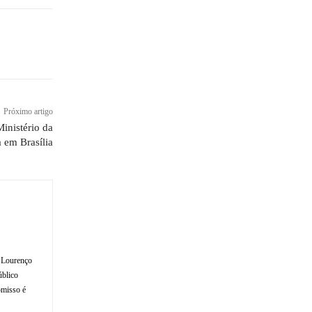
Próximo artigo
inistério da
 em Brasília
o Lourenço
úblico
omisso é