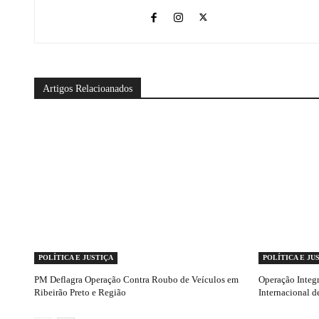
Artigos Relacioanados
POLÍTICA E JUSTIÇA
POLÍTICA E JU
PM Deflagra Operação Contra Roubo de Veículos em
Operação Integr
Ribeirão Preto e Região
Internacional d