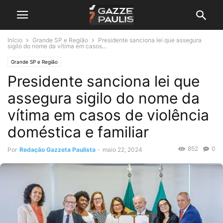
Início
Grande SP e Região
Presidente sanciona lei que assegura
sigilo do nome da vítima em casos...
Grande SP e Região
Presidente sanciona lei que
assegura sigilo do nome da
vítima em casos de violência
doméstica e familiar
852
0
Por
Redação Gazzeta Paulista
-
maio 22, 2024