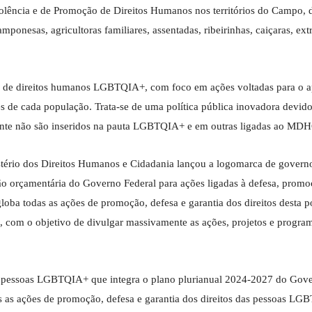
ência e de Promoção de Direitos Humanos nos territórios do Campo, 
nesas, agricultoras familiares, assentadas, ribeirinhas, caiçaras, extra
res de direitos humanos LGBTQIA+, com foco em ações voltadas para o a
es de cada população. Trata-se de uma política pública inovadora devido
ente não são inseridos na pauta LGBTQIA+ e em outras ligadas ao MDH
tério dos Direitos Humanos e Cidadania lançou a logomarca de govern
o orçamentária do Governo Federal para ações ligadas à defesa, promo
oba todas as ações de promoção, defesa e garantia dos direitos desta 
as, com o objetivo de divulgar massivamente as ações, projetos e progra
as pessoas LGBTQIA+ que integra o plano plurianual 2024-2027 do Gov
s as ações de promoção, defesa e garantia dos direitos das pessoas L