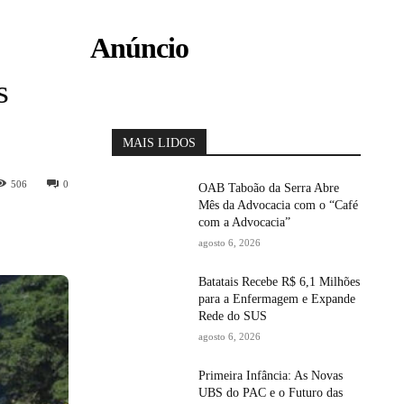
Anúncio
s
MAIS LIDOS
506
0
OAB Taboão da Serra Abre
Mês da Advocacia com o “Café
com a Advocacia”
agosto 6, 2026
Batatais Recebe R$ 6,1 Milhões
para a Enfermagem e Expande
Rede do SUS
agosto 6, 2026
Primeira Infância: As Novas
UBS do PAC e o Futuro das