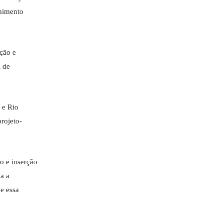
lhimento
ção e
l de
 e Rio
rojeto-
o e inserção
a a
ue essa