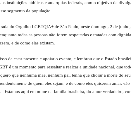
as instituições públicas e autarquias federais, com o objetivo de divulg
esse segmento da população.
Parada do Orgulho LGBTQIA+ de São Paulo, neste domingo, 2 de junho,
 enquanto todas as pessoas não forem respeitadas e tratadas com dignid
azem, e de como elas existam.
so de estar presente e apoiar o evento, e lembrou que o Estado brasile
GBT é um momento para ressaltar e realçar a unidade nacional, que tod
não quero que nenhuma mãe, nenhum pai, tenha que chorar a morte do seu
ependentemente de quem eles sejam, e de como eles quiserem amar, vão 
se. “Estamos aqui em nome da família brasileira, do amor verdadeiro, con