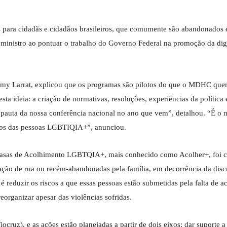
as para cidadãs e cidadãos brasileiros, que comumente são abandonados 
o ministro ao pontuar o trabalho do Governo Federal na promoção da di
my Larrat, explicou que os programas são pilotos do que o MDHC quer
ta ideia: a criação de normativas, resoluções, experiências da política e
er pauta da nossa conferência nacional no ano que vem”, detalhou. “É o 
itos das pessoas LGBTIQIA+”, anunciou.
asas de Acolhimento LGBTQIA+, mais conhecido como Acolher+, foi c
ão de rua ou recém-abandonadas pela família, em decorrência da disc
é reduzir os riscos a que essas pessoas estão submetidas pela falta de a
reorganizar apesar das violências sofridas.
uz), e as ações estão planejadas a partir de dois eixos: dar suporte a 