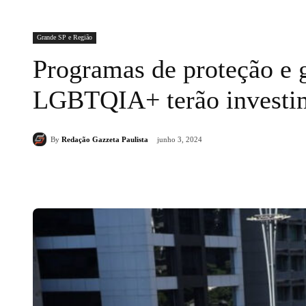
Grande SP e Região
Programas de proteção e g
LGBTQIA+ terão investim
By
Redação Gazzeta Paulista
junho 3, 2024
Compartilhado