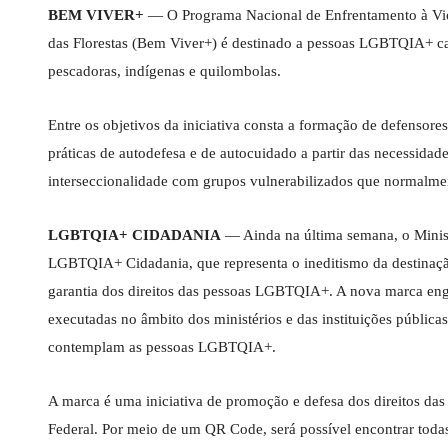
BEM VIVER+
— O Programa Nacional de Enfrentamento à Viol
das Florestas (Bem Viver+) é destinado a pessoas LGBTQIA+ campo
pescadoras, indígenas e quilombolas.
Entre os objetivos da iniciativa consta a formação de defenso
práticas de autodefesa e de autocuidado a partir das necessidad
interseccionalidade com grupos vulnerabilizados que normalm
LGBTQIA+ CIDADANIA
— Ainda na última semana, o Minis
LGBTQIA+ Cidadania, que representa o ineditismo da destinaçã
garantia dos direitos das pessoas LGBTQIA+. A nova marca engl
executadas no âmbito dos ministérios e das instituições públic
contemplam as pessoas LGBTQIA+.
A marca é uma iniciativa de promoção e defesa dos direitos d
Federal. Por meio de um QR Code, será possível encontrar toda