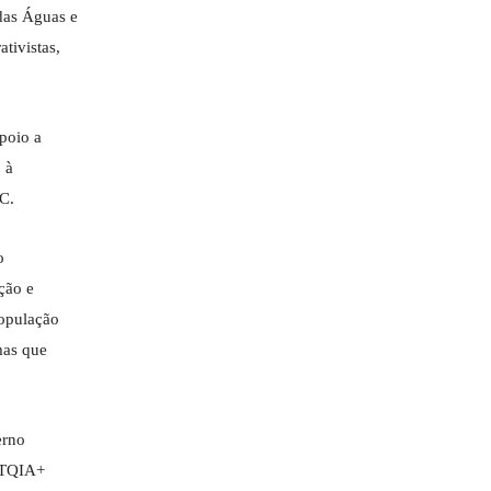
das Águas e
tivistas,
poio a
 à
C.
o
ção e
população
mas que
erno
GBTQIA+