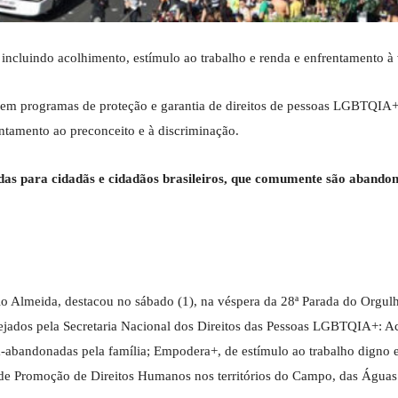
 incluindo acolhimento, estímulo ao trabalho e renda e enfrentamento à 
em programas de proteção e garantia de direitos de pessoas LGBTQIA+
entamento ao preconceito e à discriminação.
adas para cidadãs e cidadãos brasileiros, que comumente são abando
o Almeida, destacou no sábado (1), na véspera da 28ª Parada do Orgul
jados pela Secretaria Nacional dos Direitos das Pessoas LGBTQIA+: Ac
abandonadas pela família; Empodera+, de estímulo ao trabalho digno e
 de Promoção de Direitos Humanos nos territórios do Campo, das Águas