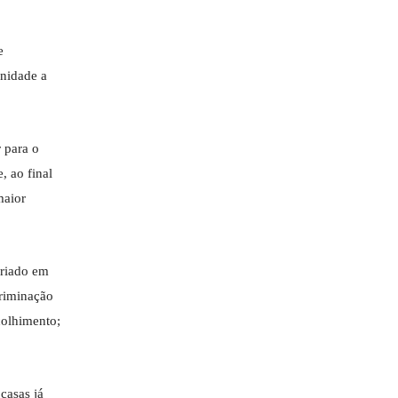
e
gnidade a
 para o
, ao final
maior
riado em
riminação
colhimento;
casas já