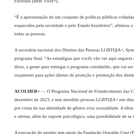
Florestas (Bem Viver+).
“É a apresentação de um conjunto de políticas públicas voltad
esquecidos pela sociedade e pelo Estado brasileiros”, afirmou 
todas as pessoas.
A secretária nacional dos Direitos das Pessoas LGBTQIA+, Sym
programa final. “As estratégias que vocês vão ver aqui seguem es
disso, a gente quer entregar o programa constituído, que vai s
orçamento para ações diretas de proteção e promoção dos dire
ACOLHER+
— O Programa Nacional de Fortalecimento das C
dezembro de 2023, e tem atendido pessoas LGBTQIA+ em situaç
por conta da sua identidade de gênero e/ou sexualidade. A ideia 
e ofertar, além do suporte psicológico, uma possibilidade de se 
A execução do projeto tem apoio da Fundação Oswaldo Cruz (Fiocr