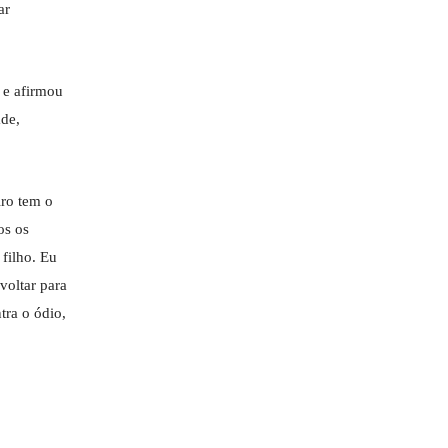
ar
 e afirmou
ade,
iro tem o
os os
 filho. Eu
voltar para
tra o ódio,