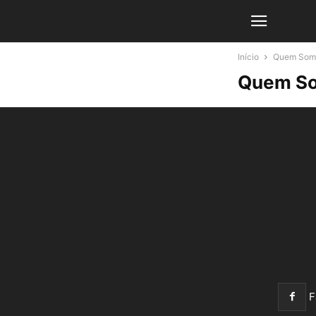
Início
Quem Som
Quem S
F