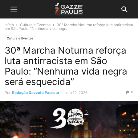
Início
Cultura e Eventos
30ª Marcha Noturna reforça luta antirracista
em São Paulo: “Nenhuma vida negra...
Cultura e Eventos
30ª Marcha Noturna reforça
luta antirracista em São
Paulo: “Nenhuma vida negra
será esquecida”
0
Por
Redação Gazzeta Paulista
-
maio 12, 2026