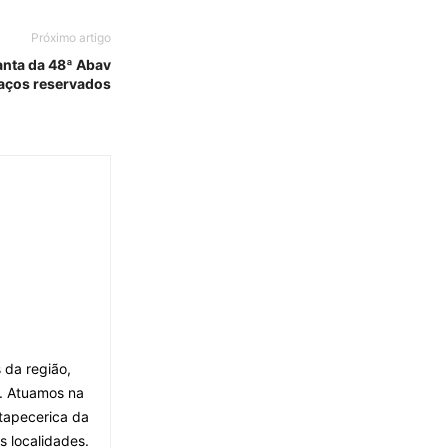
Próximo artigo
anta da 48ª Abav
aços reservados
 da região,
. Atuamos na
tapecerica da
s localidades.