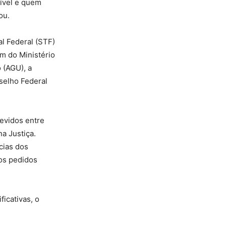
nível e quem
ou.
l Federal (STF)
ém do Ministério
 (AGU), a
selho Federal
evidos entre
a Justiça.
cias dos
os pedidos
icativas, o