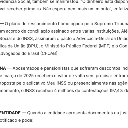
vidência Social, também se manifestou. “O dinheiro está dispo
 vai receber primeiro. Não espere nem mais um minuto”, enfatiz
— O plano de ressarcimento homologado pelo Supremo Tribuna
um acordo de conciliação assinado entre várias instituições. Al
Social e do INSS, assinaram o pacto a Advocacia-Geral da União
ica da União (DPU), o Ministério Público Federal (MPF) e o Con
dvogados do Brasil (CFOAB).
ONA
— Aposentados e pensionistas que sofreram descontos ind
 março de 2025 recebem o valor de volta sem precisar entrar n
proposta pelo aplicativo Meu INSS ou presencialmente nas agên
o momento, o INSS recebeu 4 milhões de contestações (97,4% d
ENTIDADE
— Quando a entidade apresenta documentos ou justif
otificado e pode: