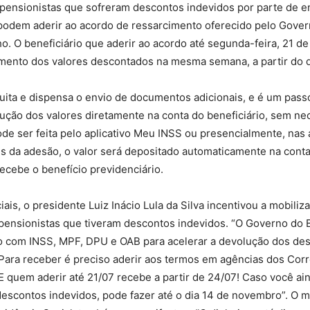
pensionistas que sofreram descontos indevidos por parte de e
 podem aderir ao acordo de ressarcimento oferecido pelo Gover
o. O beneficiário que aderir ao acordo até segunda-feira, 21 de j
mento dos valores descontados na mesma semana, a partir do d
uita e dispensa o envio de documentos adicionais, e é um pass
lução dos valores diretamente na conta do beneficiário, sem n
Pode ser feita pelo aplicativo Meu INSS ou presencialmente, nas
s da adesão, o valor será depositado automaticamente na cont
 recebe o benefício previdenciário.
iais, o presidente Luiz Inácio Lula da Silva incentivou a mobiliz
pensionistas que tiveram descontos indevidos. “O Governo do B
o com INSS, MPF, DPU e OAB para acelerar a devolução dos des
Para receber é preciso aderir aos termos em agências dos Corr
 quem aderir até 21/07 recebe a partir de 24/07! Caso você ai
escontos indevidos, pode fazer até o dia 14 de novembro”. O m