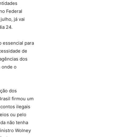
ntidades
no Federal
ulho, já vai
ia 24.
o essencial para
ecessidade de
 agências dos
a onde o
ação dos
rasil firmou um
contos ilegais
eios ou pelo
nda não tenha
inistro Wolney