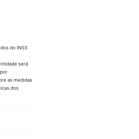
idos do INSS
entidade será
 por
obre as medidas
licas dos