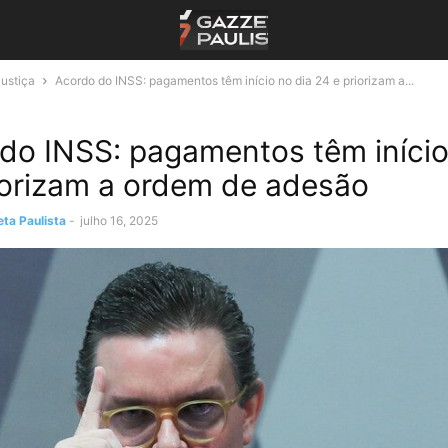
Justiça
Acordo do INSS: pagamentos têm início no dia 24 e priorizam a...
do INSS: pagamentos têm início
iorizam a ordem de adesão
ta Paulista
-
julho 16, 2025