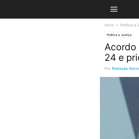
Início
Política e 
Política e Justiça
Acordo 
24 e pr
Por
Redação Gazze