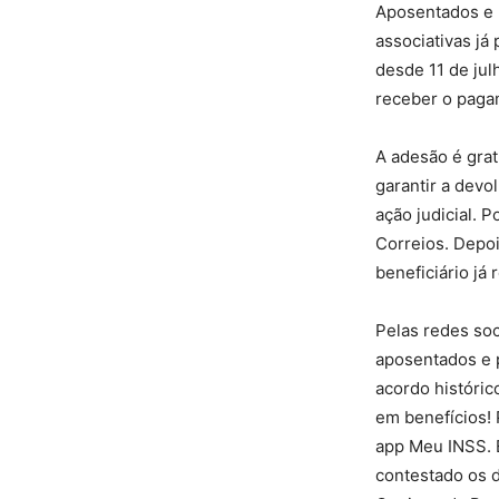
Aposentados e 
associativas já
desde 11 de julh
receber o paga
A adesão é grat
garantir a devo
ação judicial. 
Correios. Depoi
beneficiário já
Pelas redes soc
aposentados e 
acordo históric
em benefícios! 
app Meu INSS. E
contestado os d