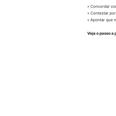
» Concordar co
» Contestar por
» Apontar que 
Veja o passo a 