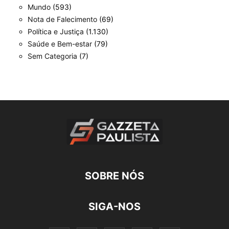
Mundo
(593)
Nota de Falecimento
(69)
Política e Justiça
(1.130)
Saúde e Bem-estar
(79)
Sem Categoria
(7)
SOBRE NÓS
SIGA-NOS