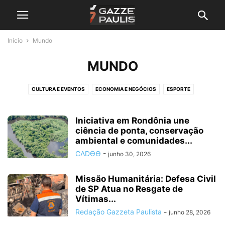
Início
Mundo
MUNDO
CULTURA E EVENTOS
ECONOMIA E NEGÓCIOS
ESPORTE
GRANDE SP E REGIÃO
MUNDO
NOTA DE FALECIMENTO
POLÍTICA E JUSTIÇA
SAÚDE E BEM-ESTAR
SEM CATEGORIA
Iniciativa em Rondônia une
ciência de ponta, conservação
ambiental e comunidades...
CΛDӨӨ
-
junho 30, 2026
Missão Humanitária: Defesa Civil
de SP Atua no Resgate de
Vítimas...
Redação Gazzeta Paulista
-
junho 28, 2026