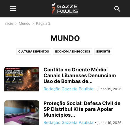
Início
Mundo
Página 2
MUNDO
CULTURA E EVENTOS
ECONOMIA E NEGÓCIOS
ESPORTE
GRANDE SP E REGIÃO
MUNDO
NOTA DE FALECIMENTO
POLÍTICA E JUSTIÇA
SAÚDE E BEM-ESTAR
SEM CATEGORIA
Conflito no Oriente Médio:
Canais Libaneses Denunciam
Uso de Bombas de...
Redação Gazzeta Paulista
-
junho 19, 2026
Proteção Social: Defesa Civil de
SP Distribui Kits para Apoiar
Municípios...
Redação Gazzeta Paulista
-
junho 19, 2026