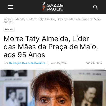
Início
Mundo
Morre Taty Almeida, Líder das Mães da Praça de Maio,
aos 95...
Mundo
Morre Taty Almeida, Líder
das Mães da Praça de Maio,
aos 95 Anos
96
0
Por
Redação Gazzeta Paulista
-
junho 15, 2026