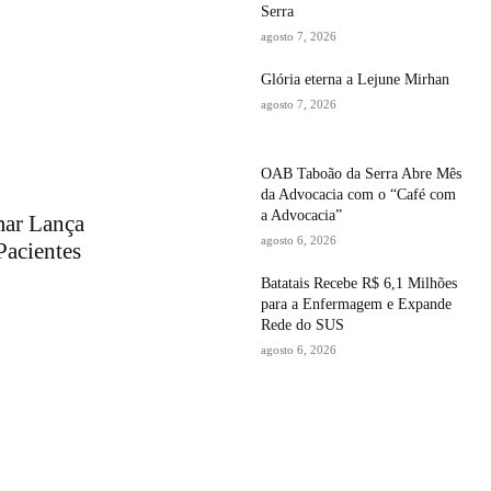
Serra
agosto 7, 2026
Glória eterna a Lejune Mirhan
agosto 7, 2026
OAB Taboão da Serra Abre Mês
da Advocacia com o “Café com
a Advocacia”
mar Lança
agosto 6, 2026
Pacientes
Batatais Recebe R$ 6,1 Milhões
para a Enfermagem e Expande
Rede do SUS
agosto 6, 2026