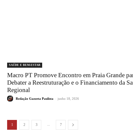
SAÚDE E BEM-ESTAR
Macro PT Promove Encontro em Praia Grande pa
Debater a Reestruturação e o Financiamento da S
Regional
Redação Gazzeta Paulista
-
junho 18, 2026
...
1
2
3
7