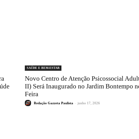
SAÚDE E BEM-ESTAR
ra
Novo Centro de Atenção Psicossocial Adu
aúde
II) Será Inaugurado no Jardim Bontempo ne
Feira
Redação Gazzeta Paulista
-
junho 17, 2026