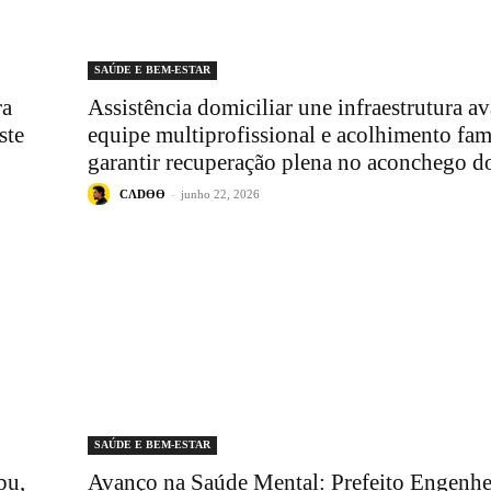
SAÚDE E BEM-ESTAR
ra
Assistência domiciliar une infraestrutura a
ste
equipe multiprofissional e acolhimento fami
garantir recuperação plena no aconchego do
CΛDӨӨ
-
junho 22, 2026
SAÚDE E BEM-ESTAR
bu,
Avanço na Saúde Mental: Prefeito Engenhe