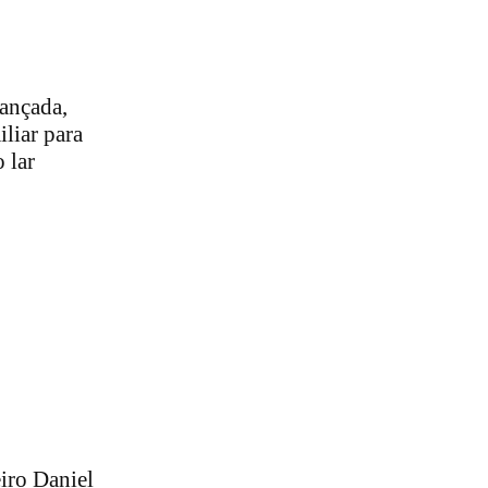
vançada,
liar para
 lar
iro Daniel