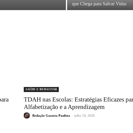
que Chega para Salvar Vidas
SAÚDE E BEM-ESTAR
para
TDAH nas Escolas: Estratégias Eficazes par
Alfabetização e a Aprendizagem
Redação Gazzeta Paulista
-
julho 10, 2026