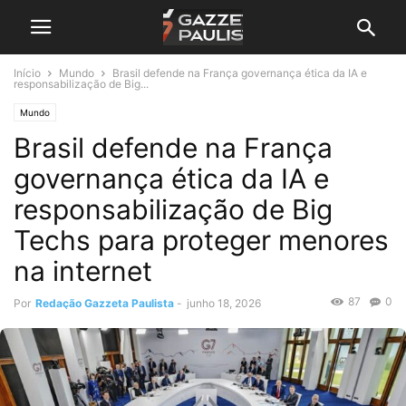
Início
Mundo
Brasil defende na França governança ética da IA e
responsabilização de Big...
Mundo
Brasil defende na França
governança ética da IA e
responsabilização de Big
Techs para proteger menores
na internet
87
0
Por
Redação Gazzeta Paulista
-
junho 18, 2026