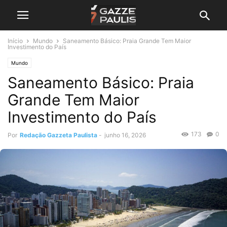
Início
Mundo
Saneamento Básico: Praia Grande Tem Maior
Investimento do País
Mundo
Saneamento Básico: Praia
Grande Tem Maior
Investimento do País
173
0
Por
Redação Gazzeta Paulista
-
junho 16, 2026