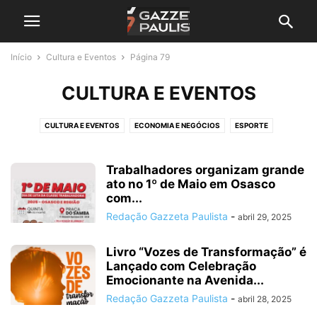
Início
Cultura e Eventos
Página 79
CULTURA E EVENTOS
CULTURA E EVENTOS
ECONOMIA E NEGÓCIOS
ESPORTE
GRANDE SP E REGIÃO
MUNDO
NOTA DE FALECIMENTO
POLÍTICA E JUSTIÇA
SAÚDE E BEM-ESTAR
SEM CATEGORIA
Trabalhadores organizam grande
ato no 1º de Maio em Osasco
com...
Redação Gazzeta Paulista
-
abril 29, 2025
Livro “Vozes de Transformação” é
Lançado com Celebração
Emocionante na Avenida...
Redação Gazzeta Paulista
-
abril 28, 2025