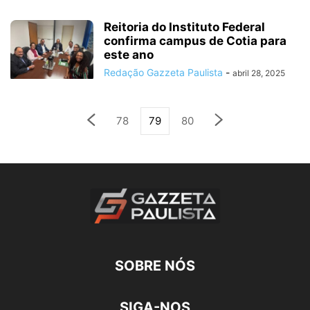
Reitoria do Instituto Federal
confirma campus de Cotia para
este ano
Redação Gazzeta Paulista
-
abril 28, 2025
78
79
80
SOBRE NÓS
SIGA-NOS