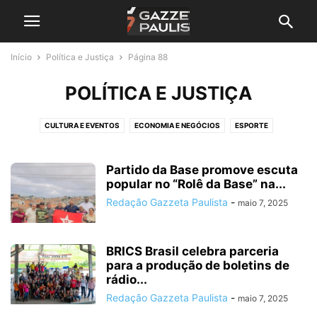
Início
Política e Justiça
Página 88
POLÍTICA E JUSTIÇA
CULTURA E EVENTOS
ECONOMIA E NEGÓCIOS
ESPORTE
GRANDE SP E REGIÃO
MUNDO
NOTA DE FALECIMENTO
POLÍTICA E JUSTIÇA
SAÚDE E BEM-ESTAR
SEM CATEGORIA
Partido da Base promove escuta
popular no “Rolê da Base” na...
Redação Gazzeta Paulista
-
maio 7, 2025
BRICS Brasil celebra parceria
para a produção de boletins de
rádio...
Redação Gazzeta Paulista
-
maio 7, 2025