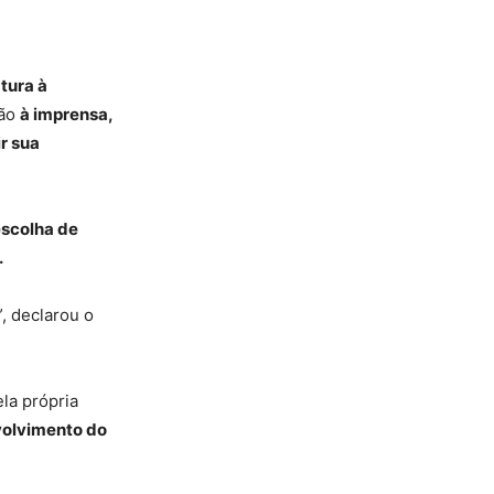
tura à
ção
à imprensa,
r sua
escolha de
.
, declarou o
la própria
volvimento do