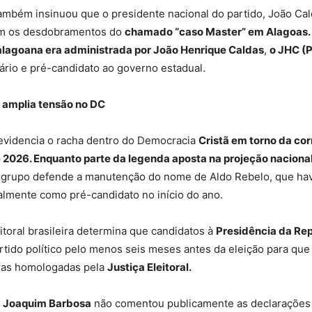
ambém insinuou que o presidente nacional do partido, João Cald
m os desdobramentos do
chamado “caso Master” em Alagoas. A
l alagoana era administrada por João Henrique Caldas
,
o JHC (
dário e pré-candidato ao governo estadual.
a amplia tensão no DC
 evidencia o racha dentro do Democracia
Cristã em torno da cor
e 2026. Enquanto parte da legenda aposta na projeção naciona
 grupo defende a manutenção do nome de Aldo Rebelo, que hav
almente como pré-candidato no início do ano.
eitoral brasileira determina que candidatos à
Presidência da Re
artido político pelo menos seis meses antes da eleição para qu
ras homologadas pela
Justiça Eleitoral.
,
Joaquim Barbosa
não comentou publicamente as declaraçõe