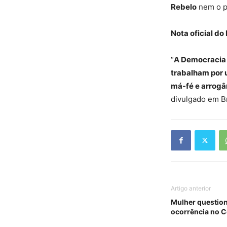
Rebelo
nem o pr
Nota oficial do
“
A Democracia 
trabalham por 
má-fé e arrogâ
divulgado em Br
Artigo anterior
Mulher question
ocorrência no C