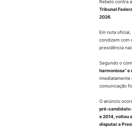
Rebelo contra a
Tribunal Federa
2026
.
Em nota oficial,
condizem com o
presidência nac
Segundo o com
harmoniosa” e 
imediatamente o
comunicação for
O anúncio ocorr
pré-candidato a
e 2014, voltou 
disputar a Pre