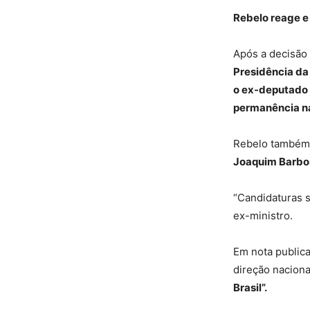
Rebelo reage 
Após a decisão
Presidência da
o ex-deputado f
permanência na
Rebelo também
Joaquim Barbos
“Candidaturas s
ex-ministro.
Em nota public
direção naciona
Brasil”.