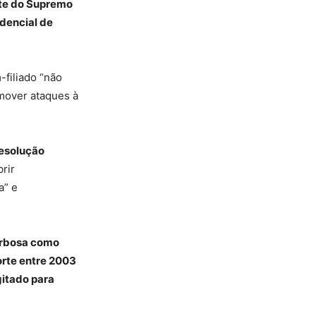
te do Supremo
idencial de
filiado “não
mover ataques à
resolução
brir
a” e
rbosa como
orte entre 2003
gitado para