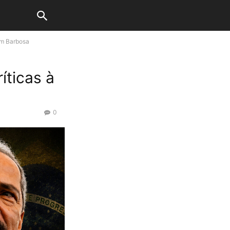
im Barbosa
íticas à
0