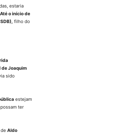
as, estaria
té o início de
PSDB),
filho do
rida
l de Joaquim
ia sido
pública
estejam
e possam ter
s de
Aldo