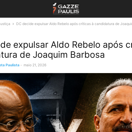
Justiça
DC decide expulsar Aldo Rebelo após críticas à candidatura de Joaqu
de expulsar Aldo Rebelo após cr
tura de Joaquim Barbosa
ta Paulista
-
maio 21, 2026