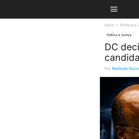
Início
Política e 
Política e Justiça
DC deci
candida
Por
Redação Gazze