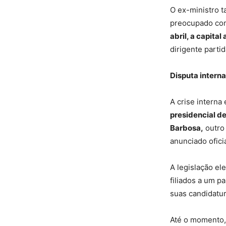
O ex-ministro t
preocupado co
abril, a capita
dirigente parti
Disputa intern
A crise interna
presidencial d
Barbosa,
outro
anunciado ofici
A legislação el
filiados a um p
suas candidatu
Até o momento