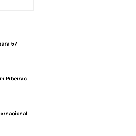
para 57
m Ribeirão
ternacional