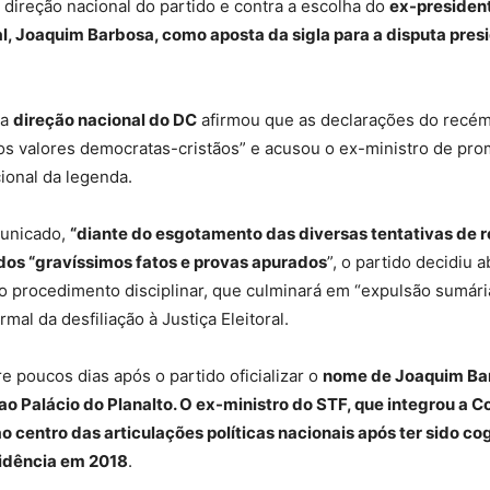
 direção nacional do partido e contra a escolha do
ex-presiden
l, Joaquim Barbosa, como aposta da sigla para a disputa pres
 a
direção nacional do DC
afirmou que as declarações do recém-
s valores democratas-cristãos” e acusou o ex-ministro de pro
ional da legenda.
unicado,
“diante do esgotamento das diversas tentativas de 
dos “gravíssimos fatos e provas apurados
”, o partido decidiu a
 procedimento disciplinar, que culminará em “expulsão sumári
mal da desfiliação à Justiça Eleitoral.
e poucos dias após o partido oficializar o
nome de Joaquim Ba
o Palácio do Planalto. O ex-ministro do STF, que integrou a C
ao centro das articulações políticas nacionais após ter sido co
sidência em 2018
.