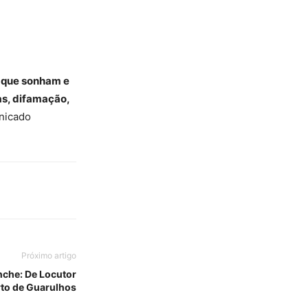
s que sonham e
as, difamação,
unicado
Próximo artigo
nche: De Locutor
to de Guarulhos