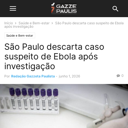
Início
Saúde e Bem-estar
São Paulo descarta caso suspeito de Ebola
após investigação
Saúde e Bem-estar
São Paulo descarta caso
suspeito de Ebola após
investigação
0
Por
Redação Gazzeta Paulista
-
junho 1, 2026