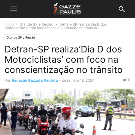
Início
Grande SP e Região
Detran-SP realiza’Dia D dos
Motociclistas’ com foco na conscientização no trânsito
Grande SP e Região
Detran-SP realiza’Dia D dos
Motociclistas’ com foco na
conscientização no trânsito
0
Por
Redação Gazzeta Paulista
-
dezembro 18, 2024