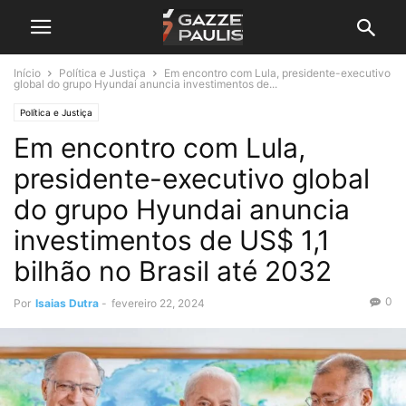
Início
Política e Justiça
Em encontro com Lula, presidente-executivo
global do grupo Hyundai anuncia investimentos de...
Política e Justiça
Em encontro com Lula,
presidente-executivo global
do grupo Hyundai anuncia
investimentos de US$ 1,1
bilhão no Brasil até 2032
0
Por
Isaias Dutra
-
fevereiro 22, 2024