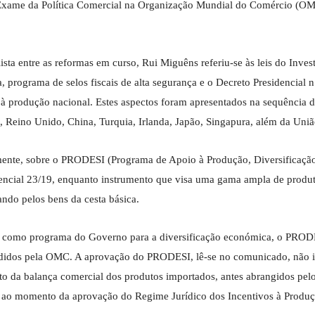
II Exame da Política Comercial na Organização Mundial do Comércio (O
a entre as reformas em curso, Rui Miguêns referiu-se às leis do Inves
 programa de selos fiscais de alta segurança e o Decreto Presidencial n
à produção nacional. Estes aspectos foram apresentados na sequência d
, Reino Unido, China, Turquia, Irlanda, Japão, Singapura, além da Uniã
mente, sobre o PRODESI (Programa de Apoio à Produção, Diversificaçã
dencial 23/19, enquanto instrumento que visa uma gama ampla de produt
ndo pelos bens da cesta básica.
o, como programa do Governo para a diversificação económica, o PROD
endidos pela OMC. A aprovação do PRODESI, lê-se no comunicado, não 
isto da balança comercial dos produtos importados, antes abrangidos pel
é ao momento da aprovação do Regime Jurídico dos Incentivos à Produ