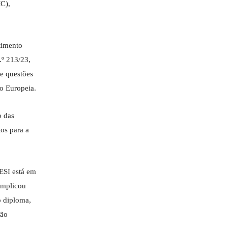
MC),
timento
.º 213/23,
e questões
o Europeia.
o das
os para a
ESI está em
implicou
o diploma,
ção