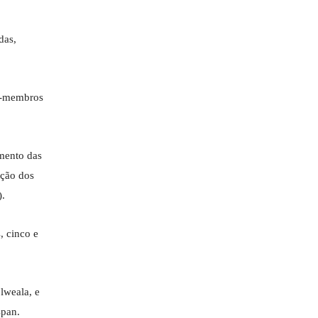
das,
os-membros
imento das
ação dos
).
, cinco e
lweala, e
span.