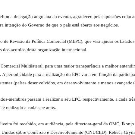
hefiou a delegação angolana ao evento, agradeceu pelas questões coloca
ra intenção do Governo de que o país está aberto aos negócios.
mo de Revisão da Política Comercial (MEPC), que visa ajudar os Estad
 dos acordos desta organização internacional.
 Comercial Multilateral, para uma maior transparência e melhor entend
s. A periodicidade para a realização do EPC varia em função da particip
existentes (países desenvolvidos, em desenvolvimento e menos avançados
dos-membros passam a realizar o seu EPC, respectivamente, a cada três
 é realizado a cada sete anos.
veira foi recebido, em audiência, pela directora-geral da OMC, Ikonjo 
ções Unidas sobre Comércio e Desenvolvimento (CNUCED), Rebeca Gryn