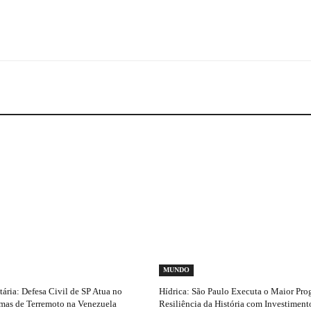
MUNDO
ria: Defesa Civil de SP Atua no
Hídrica: São Paulo Executa o Maior Pro
imas de Terremoto na Venezuela
Resiliência da História com Investimen