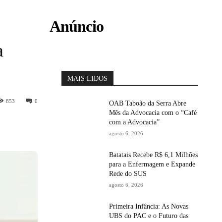
Anúncio
a
MAIS LIDOS
853
0
OAB Taboão da Serra Abre
Mês da Advocacia com o “Café
com a Advocacia”
agosto 6, 2026
Batatais Recebe R$ 6,1 Milhões
para a Enfermagem e Expande
Rede do SUS
agosto 6, 2026
Primeira Infância: As Novas
UBS do PAC e o Futuro das