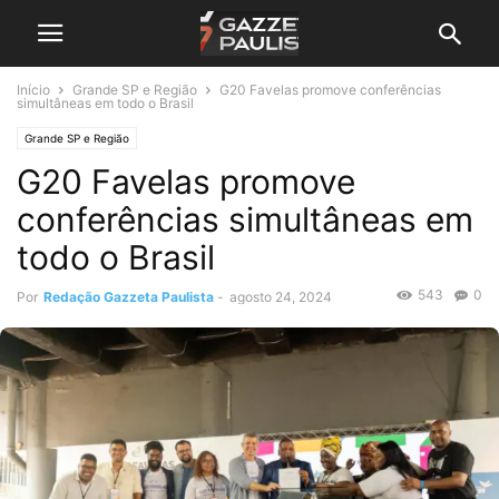
Início
Grande SP e Região
G20 Favelas promove conferências
simultâneas em todo o Brasil
Grande SP e Região
G20 Favelas promove
conferências simultâneas em
todo o Brasil
543
0
Por
Redação Gazzeta Paulista
-
agosto 24, 2024