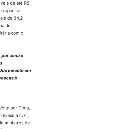
óveis de até R$
om repasses
mais de 34,2
ema de
itária com o
a por cima e
is
 Que investe em
meaças à
Volta por Cima,
Brasília (DF).
de ministros de