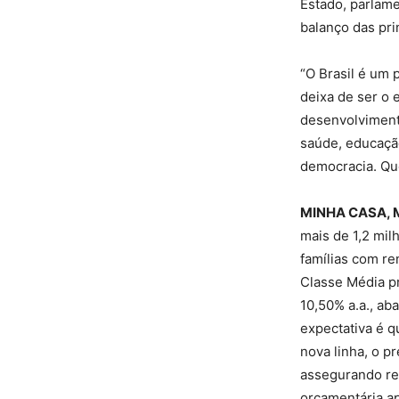
Estado, parlame
balanço das pri
“O Brasil é um 
deixa de ser o 
desenvolviment
saúde, educaçã
democracia. Que
MINHA CASA, 
mais de 1,2 mil
famílias com re
Classe Média pr
10,50% a.a., ab
expectativa é q
nova linha, o p
assegurando rep
orçamentária ap