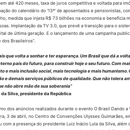
em até 420 meses, taxa de juros competitiva e voltada para im
pação do calendário do ‘13º’ de aposentados e pensionistas, c
unho, medida que injeta R$ 73 bilhões na economia e beneficia 
oas. Implantação da TV 3.0, que prevê a transição para o sist
ital de última geração. E o lançamento de uma campanha public
é dos Brasileiros”.
aís que volta a sonhar e ter esperança. Um Brasil que dá a volt
eterno país do futuro, para construir hoje o seu futuro. Com ma
o e mais inclusão social, mais tecnologia e mais humanismo.
o e demais serviços públicos de qualidade. Que não tolera a
e não abre mão de sua soberania”
a da Silva, presidente da República
o dos anúncios realizados durante o evento O Brasil Dando a 
ira, 3 de abril, no Centro de Convenções Ulysses Guimarães, em 
 com a presença do presidente Luiz Inácio Lula da Silva, além 