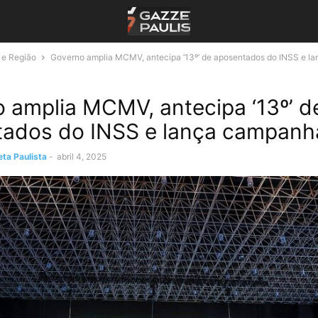
 e Região
Governo amplia MCMV, antecipa ‘13º’ de aposentados do INSS e l
 amplia MCMV, antecipa ‘13º’ d
tados do INSS e lança campanh
ta Paulista
-
abril 4, 2025