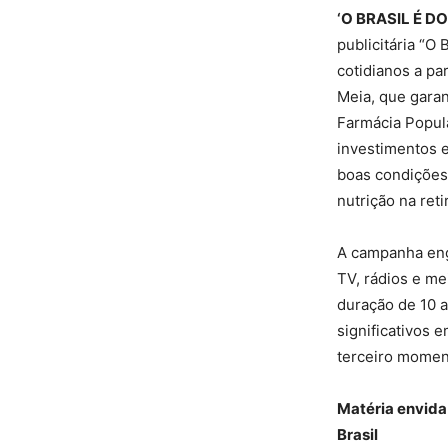
‘O BRASIL É D
publicitária “O
cotidianos a pa
Meia, que gara
Farmácia Popula
investimentos e
boas condições 
nutrição na ret
A campanha eng
TV, rádios e mei
duração de 10 
significativos
terceiro moment
Matéria envida
Brasil