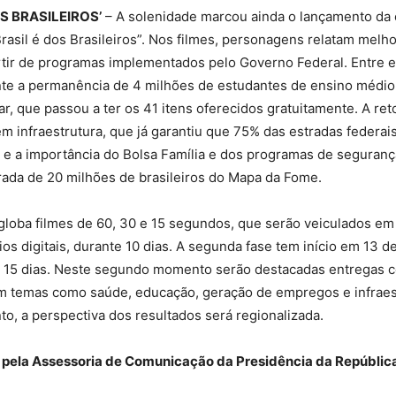
OS BRASILEIROS’
– A solenidade marcou ainda o lançamento d
 Brasil é dos Brasileiros”. Nos filmes, personagens relatam melh
rtir de programas implementados pelo Governo Federal. Entre e
nte a permanência de 4 milhões de estudantes de ensino médio
r, que passou a ter os 41 itens oferecidos gratuitamente. A re
m infraestrutura, que já garantiu que 75% das estradas federa
e a importância do Bolsa Família e dos programas de seguranç
irada de 20 milhões de brasileiros do Mapa da Fome.
loba filmes de 60, 30 e 15 segundos, que serão veiculados em
os digitais, durante 10 dias. A segunda fase tem início em 13 de 
a 15 dias. Neste segundo momento serão destacadas entregas
 em temas como saúde, educação, geração de empregos e infraes
o, a perspectiva dos resultados será regionalizada.
 pela Assessoria de Comunicação da Presidência da República