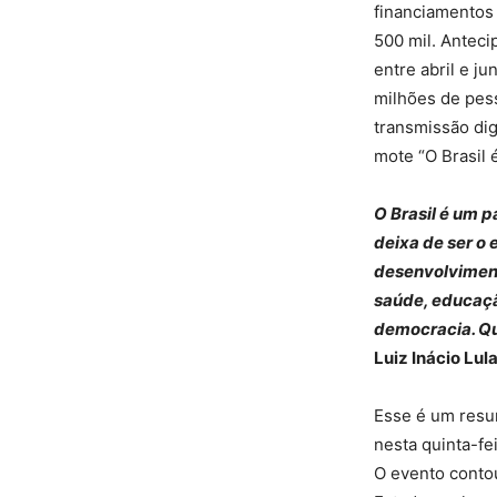
financiamentos 
500 mil. Anteci
entre abril e j
milhões de pess
transmissão dig
mote “O Brasil 
O Brasil é um p
deixa de ser o 
desenvolviment
saúde, educaçã
democracia. Qu
Luiz Inácio Lul
Esse é um resum
nesta quinta-fe
O evento contou