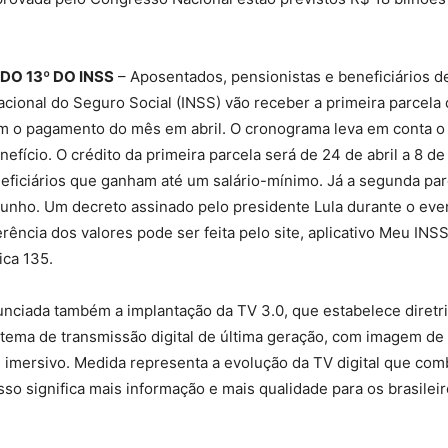
DO 13º DO INSS
– Aposentados, pensionistas e beneficiários d
Nacional do Seguro Social (INSS) vão receber a primeira parcela
om o pagamento do mês em abril. O cronograma leva em conta o
nefício. O crédito da primeira parcela será de 24 de abril a 8 
eficiários que ganham até um salário-mínimo. Já a segunda par
junho. Um decreto assinado pelo presidente Lula durante o even
rência dos valores pode ser feita pelo site, aplicativo Meu INS
ica 135.
unciada também a implantação da TV 3.0, que estabelece diretri
stema de transmissão digital de última geração, com imagem de u
 imersivo. Medida representa a evolução da TV digital que com
Isso significa mais informação e mais qualidade para os brasileir