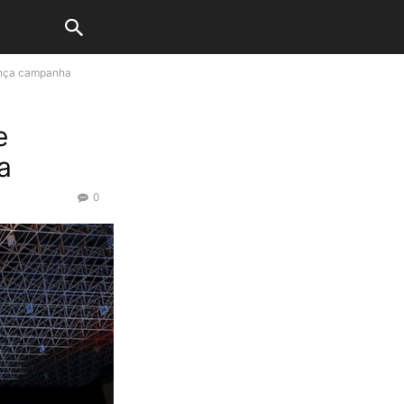
ança campanha
e
a
0