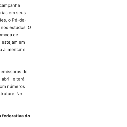
a campanha
orias em seus
les, o Pé-de-
 nos estudos. O
tomada de
is estejam em
a alimentar e
 emissoras de
abril, e terá
 com números
trutura. No
 federativa do