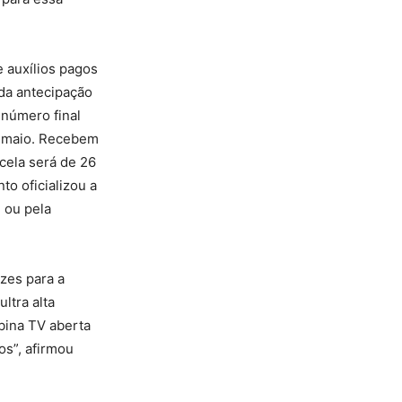
e auxílios pagos
 da antecipação
 número final
de maio. Recebem
cela será de 26
to oficializou a
S ou pela
zes para a
ltra alta
bina TV aberta
os”, afirmou