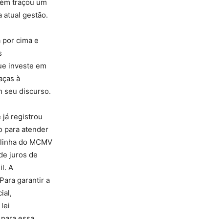
mbém traçou um
a atual gestão.
a por cima e
s
ue investe em
aças à
m seu discurso.
já registrou
o para atender
a linha do MCMV
de juros de
l. A
Para garantir a
ial,
lei
 para essa