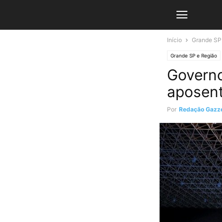
Início
Grande SP
Grande SP e Região
Governo
aposen
Por
Redação Gazze