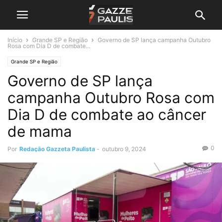
Início
Grande SP e Região
Governo de SP lança campanha Outubro
Rosa com Dia D de combate...
Grande SP e Região
Governo de SP lança
campanha Outubro Rosa com
Dia D de combate ao câncer
de mama
0
Por
Redação Gazzeta Paulista
-
outubro 9, 2024