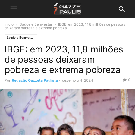
Início
Saúde e Bem-estar
IBGE: em 2023, 11,8 milhões de pessoas
deixaram pobreza e extrema pobreza
Saúde e Bem-estar
IBGE: em 2023, 11,8 milhões
de pessoas deixaram
pobreza e extrema pobreza
0
Por
Redação Gazzeta Paulista
-
dezembro 4, 2024