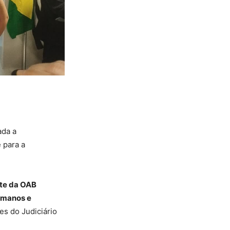
ada a
 para a
te da OAB
Humanos e
es do Judiciário