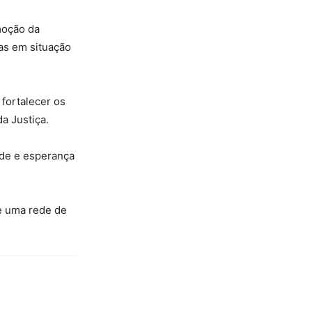
moção da
oas em situação
 fortalecer os
a Justiça.
ade e esperança
e uma rede de