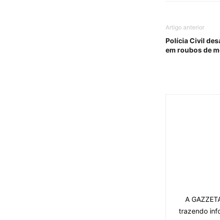
Artigo anterior
Polícia Civil de
em roubos de m
A GAZZETA 
trazendo inf