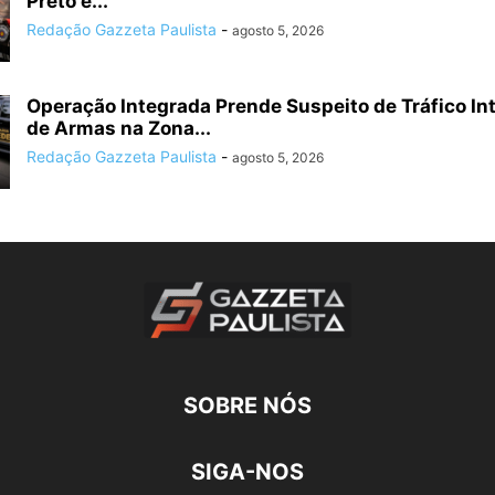
Preto e...
Redação Gazzeta Paulista
-
agosto 5, 2026
Operação Integrada Prende Suspeito de Tráfico In
de Armas na Zona...
Redação Gazzeta Paulista
-
agosto 5, 2026
SOBRE NÓS
SIGA-NOS