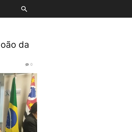
boão da
0