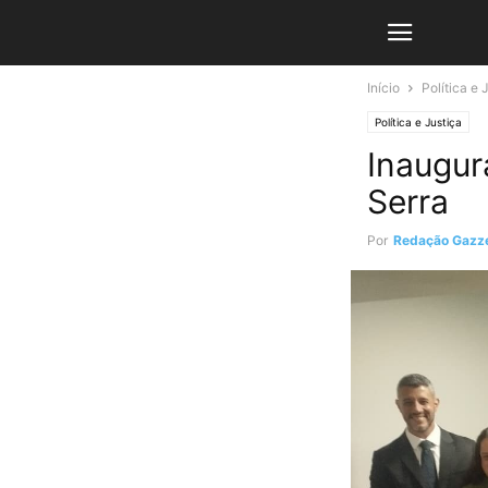
Início
Política e 
Política e Justiça
Inaugur
Serra
Por
Redação Gazze