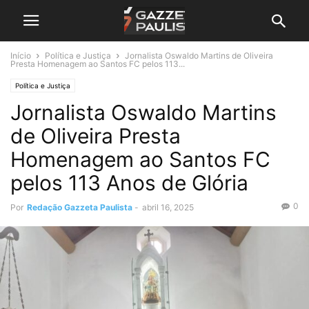
Início
Política e Justiça
Jornalista Oswaldo Martins de Oliveira
Presta Homenagem ao Santos FC pelos 113...
Política e Justiça
Jornalista Oswaldo Martins
de Oliveira Presta
Homenagem ao Santos FC
pelos 113 Anos de Glória
0
Por
Redação Gazzeta Paulista
-
abril 16, 2025