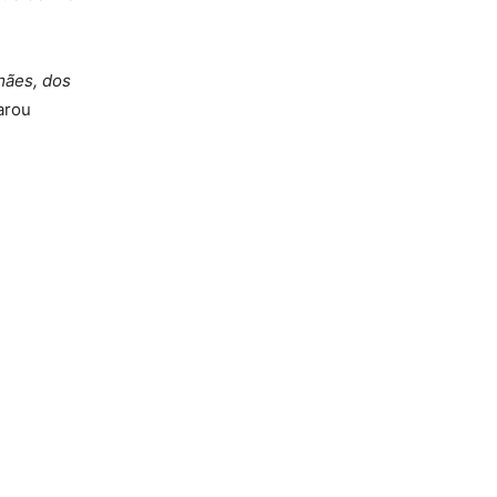
mães, dos
arou