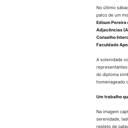
No último sába
palco de um mo
Edison Pereira 
Adjacências 
Conselho Inter
Faculdade Apos
A solenidade oc
representantes 
do diploma simb
homenageado co
Um trabalho qu
Na imagem capt
serenidade, la
repleto de pala