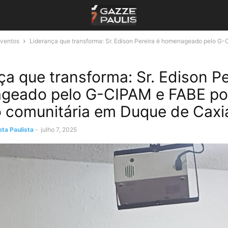
Eventos
Liderança que transforma: Sr. Edison Pereira é homenageado pelo G-
ça que transforma: Sr. Edison Pe
geado pelo G-CIPAM e FABE po
 comunitária em Duque de Caxi
ta Paulista
-
julho 7, 2025