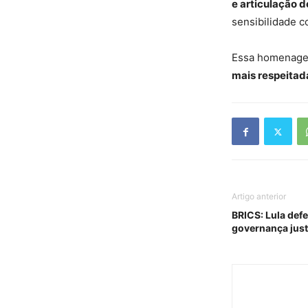
e articulação d
sensibilidade c
Essa homenagem
mais respeitada
Artigo anterior
BRICS: Lula defe
governança just