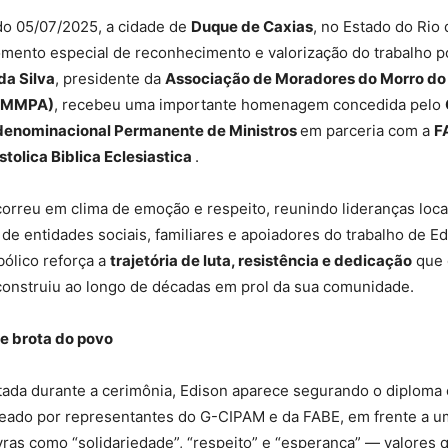
do 05/07/2025, a cidade de
Duque de Caxias
, no Estado do Rio 
mento especial de reconhecimento e valorização do trabalho p
da Silva
, presidente da
Associação de Moradores do Morro do 
(AMMPA)
, recebeu uma importante homenagem concedida pelo
denominacional Permanente de Ministros
em parceria com a
F
tolica Biblica Eclesiastica
.
orreu em clima de emoção e respeito, reunindo lideranças loca
de entidades sociais, familiares e apoiadores do trabalho de Ed
ólico reforça a
trajetória de luta, resistência e dedicação
que 
nstruiu ao longo de décadas em prol da sua comunidade.
e brota do povo
ada durante a cerimônia, Edison aparece segurando o diploma 
deado por representantes do G-CIPAM e da FABE, em frente a 
vras como “solidariedade”, “respeito” e “esperança” — valores