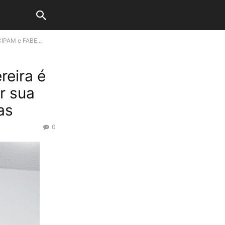
CIPAM e FABE...
reira é
r sua
as
0