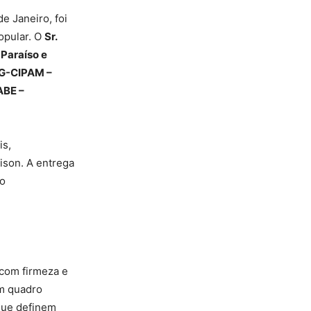
de Janeiro, foi
opular. O
Sr.
Paraíso e
G-CIPAM –
ABE –
is,
ison. A entrega
o
com firmeza e
um quadro
 que definem