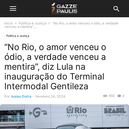
Início
Política e Justiça
“No Rio, o amor venceu o ódio, a verdade
venceu a mentira”,...
Política e Justiça
“No Rio, o amor venceu o
ódio, a verdade venceu a
mentira”, diz Lula na
inauguração do Terminal
Intermodal Gentileza
656
0
Por
Isaias Dutra
-
fevereiro 24, 2024