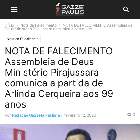
Início
Nota de Falecimento
NOTA DE FALECIMENTO Assembleia de
Deus Ministério Pirajussara comunica a partida de...
Nota de Falecimento
NOTA DE FALECIMENTO
Assembleia de Deus
Ministério Pirajussara
comunica a partida de
Arlinda Cerqueira aos 99
anos
0
Por
Redação Gazzeta Paulista
-
fevereiro 12, 2026