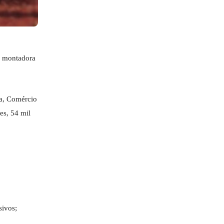
a montadora
ia, Comércio
es, 54 mil
sivos;