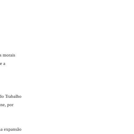
s morais
e a
 do Trabalho
une, por
na expansão