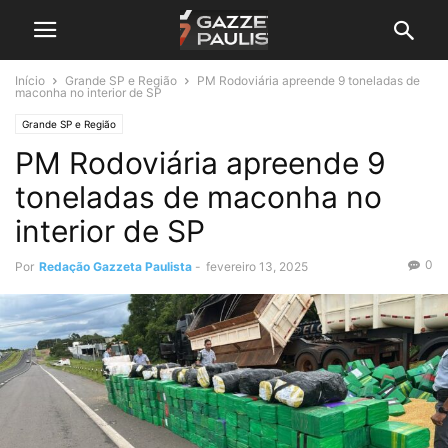
Início
Grande SP e Região
PM Rodoviária apreende 9 toneladas de
maconha no interior de SP
Grande SP e Região
PM Rodoviária apreende 9
toneladas de maconha no
interior de SP
0
Por
Redação Gazzeta Paulista
-
fevereiro 13, 2025