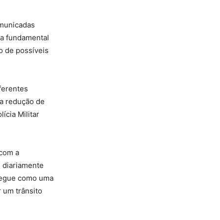
omunicadas
da fundamental
ão de possíveis
ferentes
 a redução de
ícia Militar
com a
s diariamente
 segue como uma
 um trânsito