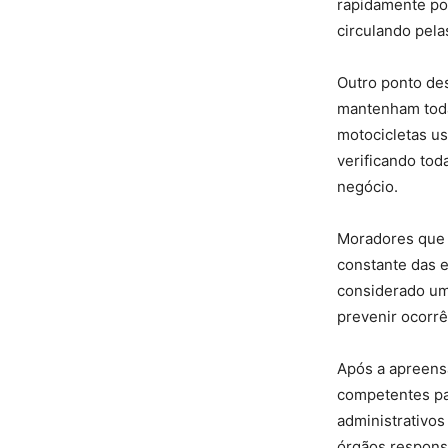
rapidamente pos
circulando pelas
Outro ponto des
mantenham toda
motocicletas us
verificando to
negócio.
Moradores que 
constante das e
considerado um
prevenir ocorrê
Após a apreens
competentes par
administrativos
órgãos responsá