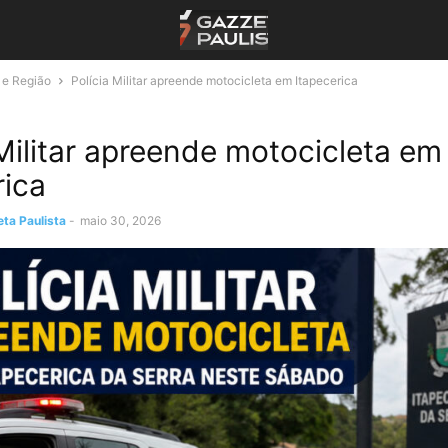
 e Região
Polícia Militar apreende motocicleta em Itapecerica
 Militar apreende motocicleta em
rica
ta Paulista
-
maio 30, 2026