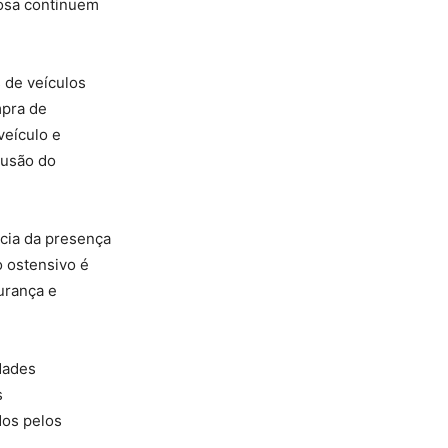
dosa continuem
 de veículos
mpra de
veículo e
lusão do
cia da presença
o ostensivo é
urança e
dades
s
dos pelos