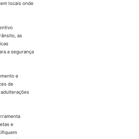
 em locais onde
entivo
ânsito, as
icas
ara a segurança
amento e
ices de
, adulterações
ferramenta
etas e
tifiquem