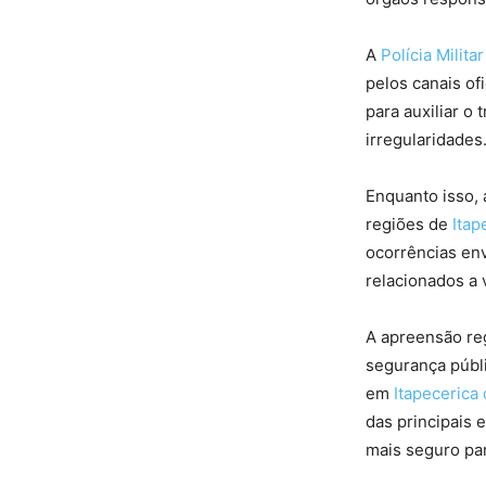
A
Polícia Militar
pelos canais of
para auxiliar o 
irregularidades
Enquanto isso, 
regiões de
Itap
ocorrências env
relacionados a 
A apreensão re
segurança públi
em
Itapecerica
das principais 
mais seguro par