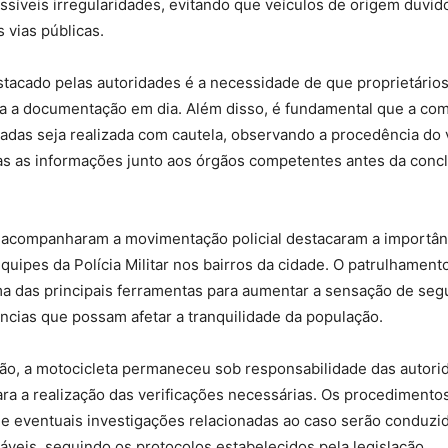
síveis irregularidades, evitando que veículos de origem duvi
 vias públicas.
tacado pelas autoridades é a necessidade de que proprietários
 a documentação em dia. Além disso, é fundamental que a co
adas seja realizada com cautela, observando a procedência do 
das as informações junto aos órgãos competentes antes da conc
acompanharam a movimentação policial destacaram a importân
quipes da Polícia Militar nos bairros da cidade. O patrulhament
a das principais ferramentas para aumentar a sensação de seg
ncias que possam afetar a tranquilidade da população.
ão, a motocicleta permaneceu sob responsabilidade das autori
a a realização das verificações necessárias. Os procedimento
 e eventuais investigações relacionadas ao caso serão conduzi
veis, seguindo os protocolos estabelecidos pela legislação.