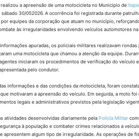
realizou a apreensão de uma motocicleta no Municipio de
Itape
 sábado 30/052026. A ocorrência foi registrada durante patrul
o por equipes da corporação que atuam no município, reforçando
combate às irregularidades envolvendo veículos automotores na
nformações apuradas, os policiais militares realizavam rondas
icaram uma motocicleta que chamou a atenção da equipe. Duran
gentes iniciaram os procedimentos de verificação do veículo e
presentada pelo condutor.
das informações e das condições da motocicleta, foram constat
 que motivaram a apreensão do veículo. Em seguida, a moto fo
mentos legais e administrativos previstos pela legislação vigen
as atividades desenvolvidas diariamente pela
Polícia Militar
com 
segurança à população e combater crimes relacionados a veícul
 apresentem algum tipo de irregularidade. As operações de fi