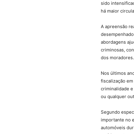
sido intensific
há maior circul
A apreensão re
desempenhado pe
abordagens ajud
criminosas, con
dos moradores.
Nos últimos an
fiscalização em
criminalidade e
ou qualquer out
Segundo especi
importante no e
automóveis dura