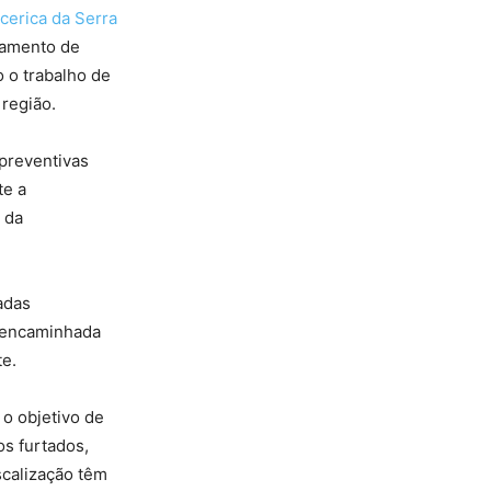
cerica da Serra
hamento de
 o trabalho de
 região.
 preventivas
te a
 da
adas
i encaminhada
te.
o objetivo de
os furtados,
scalização têm