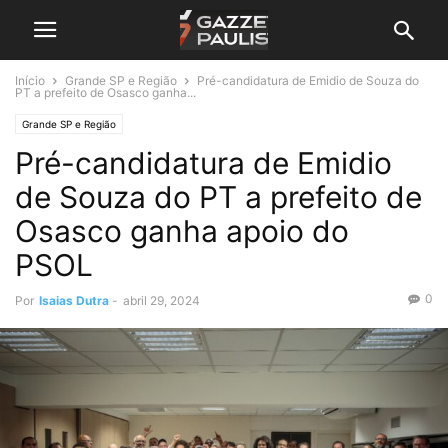
Início
Grande SP e Região
Pré-candidatura de Emidio de Souza do
PT a prefeito de Osasco ganha...
Grande SP e Região
Pré-candidatura de Emidio
de Souza do PT a prefeito de
Osasco ganha apoio do
PSOL
0
Por
Isaias Dutra
-
abril 29, 2024