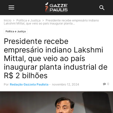
Início
Política e Justiça
Presidente recebe empresário indiano
Lakshmi Mittal, que veio ao país inaugurar planta...
Política e Justiça
Presidente recebe
empresário indiano Lakshmi
Mittal, que veio ao país
inaugurar planta industrial de
R$ 2 bilhões
0
Por
Redação Gazzeta Paulista
-
novembro 12, 2024