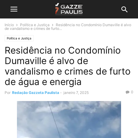
Início
Política e Justiça
Residência no Condomínio Dumaville é alvo
de vandalismo e crimes de furto...
Política e Justiça
Residência no Condomínio
Dumaville é alvo de
vandalismo e crimes de furto
de água e energia
0
Por
Redação Gazzeta Paulista
-
janeiro 7, 2025