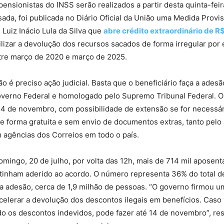
ensionistas do INSS serão realizados a partir desta quinta-feira
da, foi publicada no Diário Oficial da União uma Medida Provis
 Luiz Inácio Lula da Silva que
abre crédito extraordinário de R
lizar a devolução dos recursos sacados de forma irregular por
ntre março de 2020 e março de 2025.
ão é preciso ação judicial. Basta que o beneficiário faça a ades
overno Federal e homologado pelo Supremo Tribunal Federal. O
14 de novembro, com possibilidade de extensão se for necessár
de forma gratuita e sem envio de documentos extras, tanto pelo
 agências dos Correios em todo o país.
omingo, 20 de julho, por volta das 12h, mais de 714 mil aposent
 tinham aderido ao acordo. O número representa 36% do total de
 a adesão, cerca de 1,9 milhão de pessoas. “O governo firmou 
acelerar a devolução dos descontos ilegais em benefícios. Caso
o os descontos indevidos, pode fazer até 14 de novembro”, res