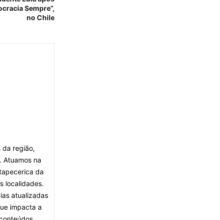
ocracia Sempre”,
no Chile
 da região,
. Atuamos na
tapecerica da
s localidades.
ias atualizadas
que impacta a
 conteúdos