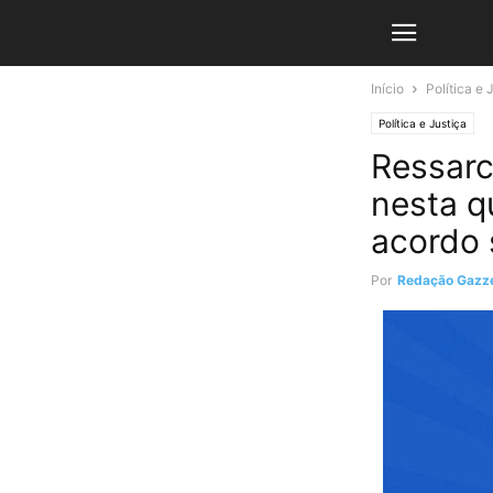
Início
Política e 
Política e Justiça
Ressarc
nesta q
acordo 
Por
Redação Gazze