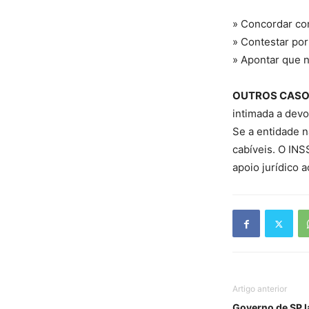
» Concordar co
» Contestar por
» Apontar que 
OUTROS CAS
intimada a devo
Se a entidade n
cabíveis. O INS
apoio jurídico 
Artigo anterior
Governo de SP l