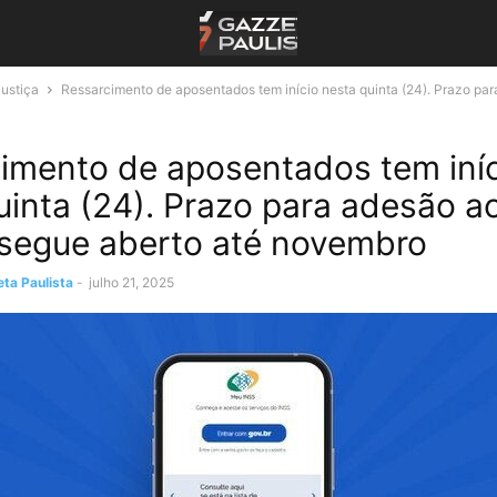
Justiça
Ressarcimento de aposentados tem início nesta quinta (24). Prazo para
imento de aposentados tem iní
uinta (24). Prazo para adesão a
segue aberto até novembro
ta Paulista
-
julho 21, 2025