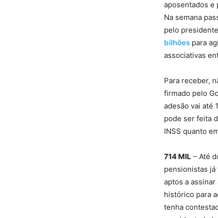
aposentados e p
Na semana passa
pelo presidente
bilhões
para agi
associativas e
Para receber, n
firmado pelo G
adesão vai até 
pode ser feita 
INSS quanto em
714 MIL
– Até d
pensionistas já
aptos a assinar
histórico para 
tenha contestad