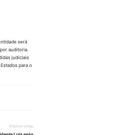
entidade será
por auditoria.
idas judiciais
 Estados para o
Próximo artigo
idente Lula após