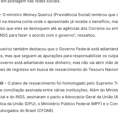
a em postagem nas redes sociais.
– O ministro Wolney Queiroz (Previdência Social) lembrou que
i na mesma conta onde o aposentado já recebe o benefício, ma
ciso que eles se desloquem até as agências dos Correios ou en
INSS para fazer o acordo com o governo”, ressaltou.
ueiroz também destacou que o Governo Federal está adiantand
os, mas que seguem as apurações para responsabilizar os culp
governo está adiantando esse dinheiro, mas não vai abrir mão 
ões de regresso em busca de ressarcimento do Tesouro Naciona
ÃO
– O plano de ressarcimento foi homologado pelo Supremo Tr
de conciliação assinada entre várias instituições. Além do Minist
ial e do INSS, assinaram o pacto a Advocacia-Geral da União (A
ica da União (DPU), o Ministério Público Federal (MPF) e o Con
dvogados do Brasil (CFOAB).