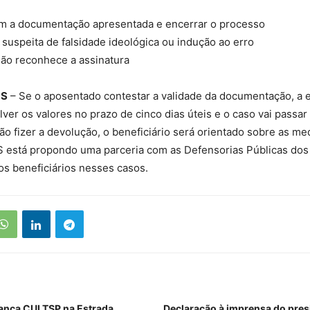
m a documentação apresentada e encerrar o processo
 suspeita de falsidade ideológica ou indução ao erro
não reconhece a assinatura
OS
– Se o aposentado contestar a validade da documentação, a 
lver os valores no prazo de cinco dias úteis e o caso vai passar 
ão fizer a devolução, o beneficiário será orientado sobre as med
S está propondo uma parceria com as Defensorias Públicas dos
aos beneficiários nesses casos.
ança CULTSP na Estrada,
Declaração à imprensa do pres