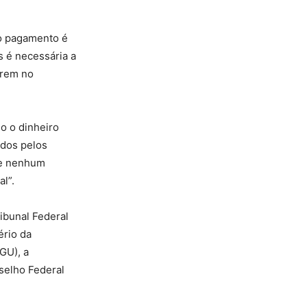
 o pagamento é
s é necessária a
trem no
o o dinheiro
ados pelos
de nenhum
l”.
ibunal Federal
ério da
GU), a
selho Federal