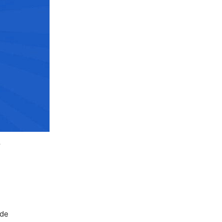
,
 de