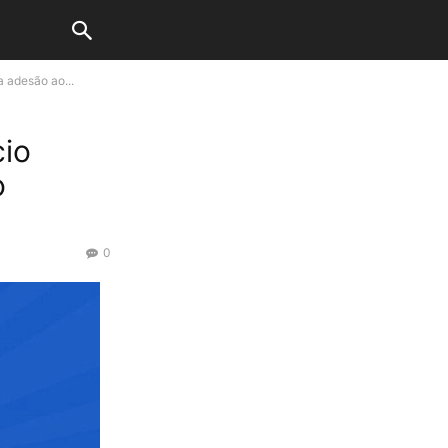
 adesão ao...
cio
o
0