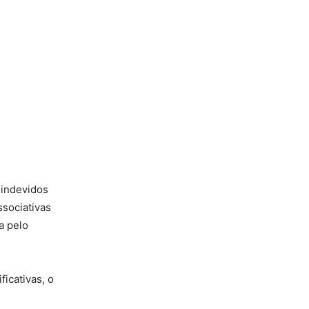
 indevidos
sociativas
a pelo
icativas, o