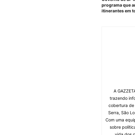
programa que am
itinerantes em 
A GAZZETA 
trazendo inf
cobertura de
Serra, São Lo
Com uma equipe
sobre políti
vida dos 