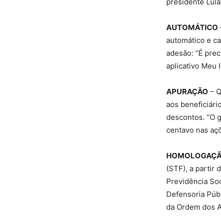
presidente Lul
AUTOMÁTICO
automático e ca
adesão: “É pre
aplicativo Meu 
APURAÇÃO
– Q
aos beneficiári
descontos. “O 
centavo nas aç
HOMOLOGAÇ
(STF), a partir 
Previdência Soc
Defensoria Públ
da Ordem dos A