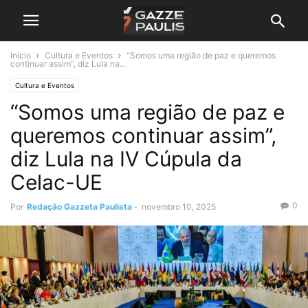
Início
Cultura e Eventos
“Somos uma região de paz e queremos
continuar assim”, diz Lula na...
Cultura e Eventos
“Somos uma região de paz e
queremos continuar assim”,
diz Lula na IV Cúpula da
Celac-UE
0
Por
Redação Gazzeta Paulista
-
novembro 10, 2025