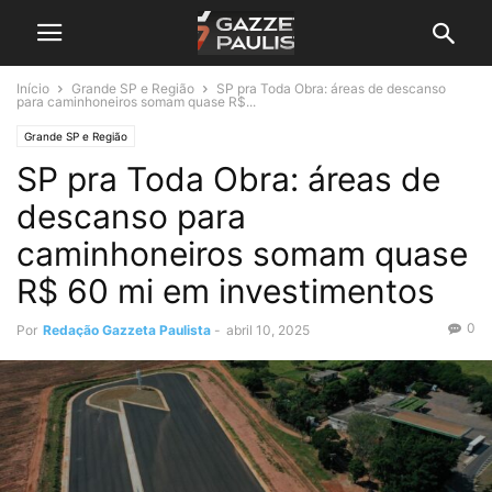
Início
Grande SP e Região
SP pra Toda Obra: áreas de descanso
para caminhoneiros somam quase R$...
Grande SP e Região
SP pra Toda Obra: áreas de
descanso para
caminhoneiros somam quase
R$ 60 mi em investimentos
0
Por
Redação Gazzeta Paulista
-
abril 10, 2025