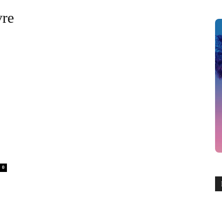
vre
0