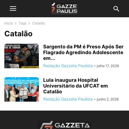
Início
Tags
Catalão
Catalão
Sargento da PM é Preso Após Ser
Flagrado Agredindo Adolescente
em...
Redação Gazzeta Paulista
-
julho 17, 2026
Lula inaugura Hospital
Universitário da UFCAT em
Catalão
Redação Gazzeta Paulista
-
junho 2, 2026