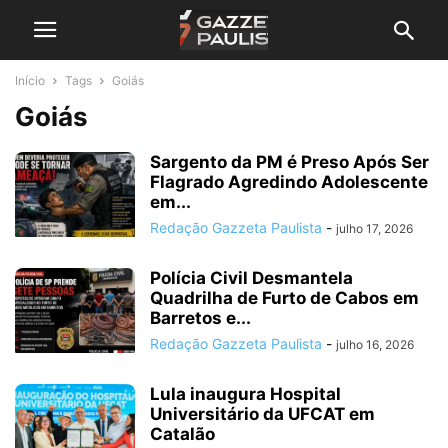
Início
Tags
Goiás
Goiás
Sargento da PM é Preso Após Ser
Flagrado Agredindo Adolescente
em...
Redação Gazzeta Paulista
-
julho 17, 2026
Polícia Civil Desmantela
Quadrilha de Furto de Cabos em
Barretos e...
Redação Gazzeta Paulista
-
julho 16, 2026
Lula inaugura Hospital
Universitário da UFCAT em
Catalão