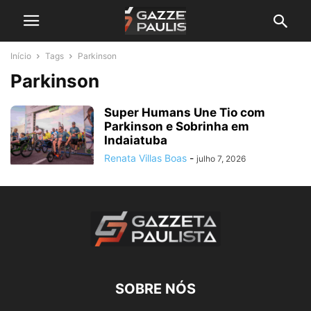
Início
Tags
Parkinson
Parkinson
Super Humans Une Tio com
Parkinson e Sobrinha em
Indaiatuba
Renata Villas Boas
-
julho 7, 2026
SOBRE NÓS