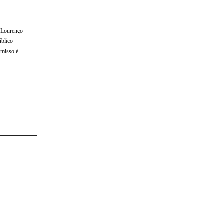
o Lourenço
úblico
omisso é