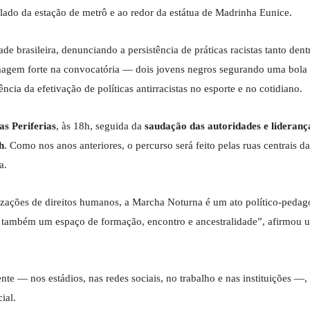
 lado da estação de metrô e ao redor da estátua de Madrinha Eunice.
e brasileira, denunciando a persistência de práticas racistas tanto dent
magem forte na convocatória — dois jovens negros segurando uma bola 
ncia da efetivação de políticas antirracistas no esporte e no cotidiano.
as Periferias
, às 18h, seguida da
saudação das autoridades e lideranç
h
. Como nos anos anteriores, o percurso será feito pelas ruas centrais da
a.
izações de direitos humanos, a Marcha Noturna é um ato político-peda
é também um espaço de formação, encontro e ancestralidade”, afirmou 
e — nos estádios, nas redes sociais, no trabalho e nas instituições —,
ial.