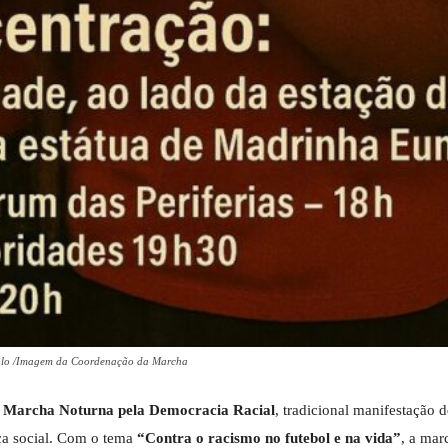
aulo /Imagem da Coordenação da Marcha
 Marcha Noturna pela Democracia Racial
, tradicional manifestação 
iça social. Com o tema
“Contra o racismo no futebol e na vida”
, a ma