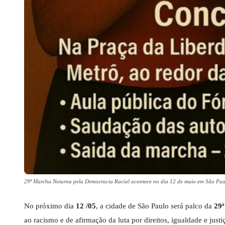
29ª Marcha Noturna pela Democracia Racial acontece no dia 12 de maio em São P
No próximo dia
12 /05
, a cidade de São Paulo será palco da
29ª
ao racismo e de afirmação da luta por direitos, igualdade e just