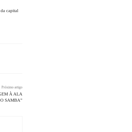
da capital
Próximo artigo
GEM À ALA
DO SAMBA”