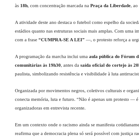
às
18h
, com concentração marcada na
Praça da Liberdade
, ao
A atividade deste ano destaca o futebol como espelho da sociedad
estádios quanto nas estruturas sociais mais amplas. Com uma i
com a frase
“CUMPRA-SE A LEI”
—, o protesto reforça a urgê
A programação da marcha inclui uma
aula pública do Fórum d
comunitárias às 19h30
, antes da
saída oficial do cortejo às 20
paulista, simbolizando resistência e visibilidade à luta antirracist
Organizada por movimentos negros, coletivos culturais e organ
conecta memória, luta e futuro. “Não é apenas um protesto — 
organizadoras em entrevista recente.
Em um contexto onde o racismo ainda se manifesta cotidianament
reafirma que a democracia plena só será possível com justiça rac