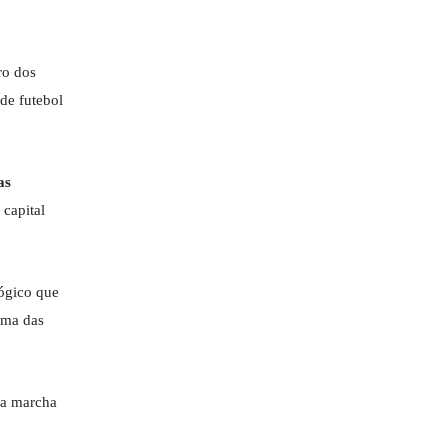
ro dos
de futebol
as
 capital
gógico que
uma das
 a marcha