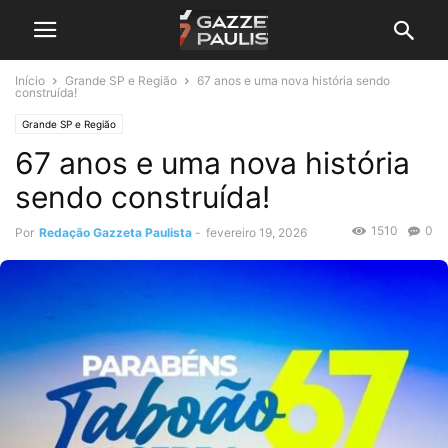
Início
Grande SP e Região
67 anos e uma nova história sendo
construída!
Grande SP e Região
67 anos e uma nova história
sendo construída!
1510
0
Por
Redação Gazzeta Paulista
-
fevereiro 19, 2026