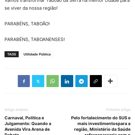
Vamos transformar Taboão da Serra na melhor cidade para
se viver da nossa região!
PARABÉNS, TABOÃO!
PARABÉNS, TABOANENSES!
TAGS
Utilidade Pública
Artigo anterior
Próximo artigo
Carnaval, Política e
Pelo fortalecimento do SUS e
Julgamento: Quando a
mais investimentospara a
Avenida Vira Arena de
região, Ministério da Saúde
Debate
reforçaparceria com o