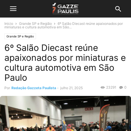
Início
Grande SP e Região
6º Salão Diecast reúne apaixonados por
miniaturas e cultura automotiva em São...
Grande SP e Região
6º Salão Diecast reúne
apaixonados por miniaturas e
cultura automotiva em São
Paulo
23291
0
Por
Redação Gazzeta Paulista
-
julho 21, 2025