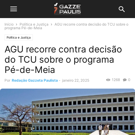
Início
Política e Justiça
AGU recorre contra decisão do TCU sobre o
programa Pé-de-Meia
Política e Justiça
AGU recorre contra decisão
do TCU sobre o programa
Pé-de-Meia
1268
0
Por
Redação Gazzeta Paulista
-
janeiro 22, 2025