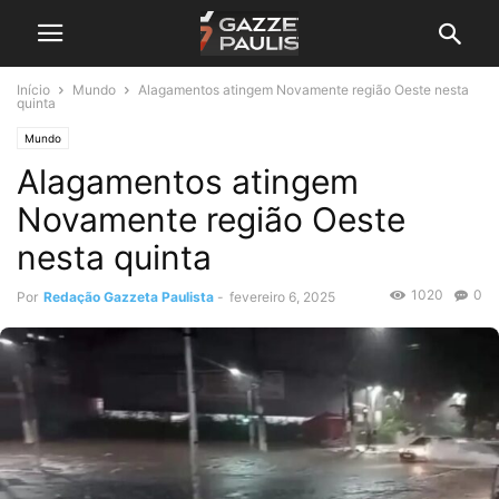
Início
Mundo
Alagamentos atingem Novamente região Oeste nesta
quinta
Mundo
Alagamentos atingem
Novamente região Oeste
nesta quinta
1020
0
Por
Redação Gazzeta Paulista
-
fevereiro 6, 2025