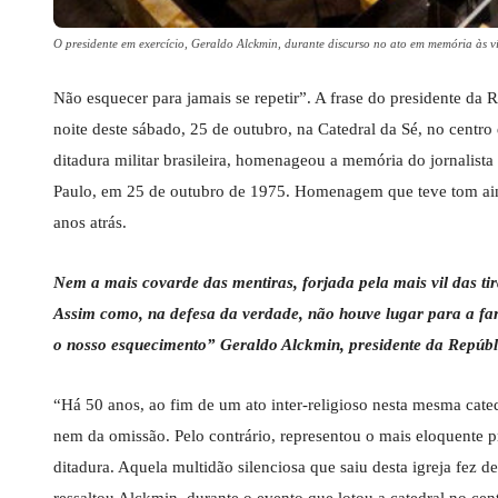
O presidente em exercício, Geraldo Alckmin, durante discurso no ato em memória às
Não esquecer para jamais se repetir”. A frase do presidente da
noite deste sábado, 25 de outubro, na Catedral da Sé, no centro
ditadura militar brasileira, homenageou a memória do jornalis
Paulo, em 25 de outubro de 1975. Homenagem que teve tom ain
anos atrás.
Nem a mais covarde das mentiras, forjada pela mais vil das tir
Assim como, na defesa da verdade, não houve lugar para a far
o nosso esquecimento” Geraldo Alckmin, presidente da Repúbl
“Há 50 anos, ao fim de um ato inter-religioso nesta mesma cate
nem da omissão. Pelo contrário, representou o mais eloquente pr
ditadura. Aquela multidão silenciosa que saiu desta igreja fez d