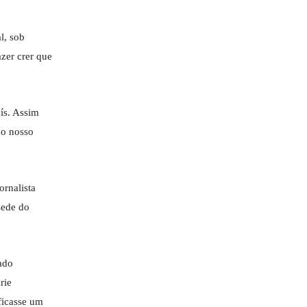
l, sob
zer crer que
aís. Assim
 o nosso
ornalista
sede do
ado
rie
ficasse um