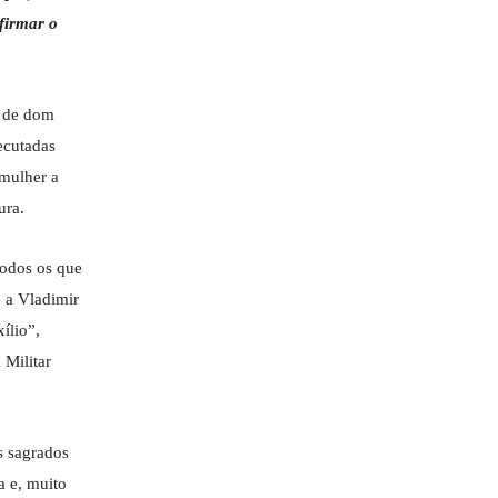
firmar o
a de dom
ecutadas
 mulher a
ura.
todos os que
o a Vladimir
ílio”,
 Militar
s sagrados
a e, muito