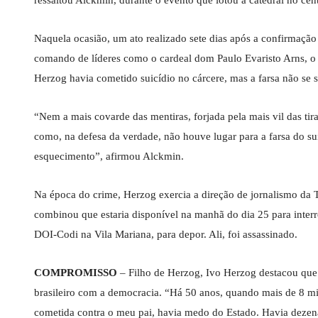
ressaltou Alckmin, durante o evento que lotou a catedral no cent
Naquela ocasião, um ato realizado sete dias após a confirmação
comando de líderes como o cardeal dom Paulo Evaristo Arns, o r
Herzog havia cometido suicídio no cárcere, mas a farsa não se 
“Nem a mais covarde das mentiras, forjada pela mais vil das tira
como, na defesa da verdade, não houve lugar para a farsa do su
esquecimento”, afirmou Alckmin.
Na época do crime, Herzog exercia a direção de jornalismo da T
combinou que estaria disponível na manhã do dia 25 para inte
DOI-Codi na Vila Mariana, para depor. Ali, foi assassinado.
COMPROMISSO
– Filho de Herzog, Ivo Herzog destacou que
brasileiro com a democracia. “Há 50 anos, quando mais de 8 mil
cometida contra o meu pai, havia medo do Estado. Havia dezena