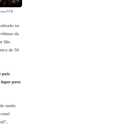
 Gomes/VPR
ealizado na
 vítimas da
em São
nico de 50
 país.
 lugar para
o do medo
 cruel
sil”,