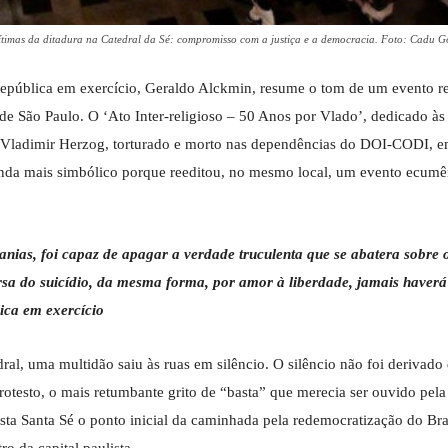
 vítimas da ditadura na Catedral da Sé: compromisso com a justiça e a democracia. Foto: Cadu
 República em exercício, Geraldo Alckmin, resume o tom de um evento r
 de São Paulo. O ‘Ato Inter-religioso – 50 Anos por Vlado’, dedicado às
ta Vladimir Herzog, torturado e morto nas dependências do DOI-CODI, 
da mais simbólico porque reeditou, no mesmo local, um evento ecumê
anias, foi capaz de apagar a verdade truculenta que se abatera sobre o
sa do suicídio, da mesma forma, por amor à liberdade, jamais haverá
ica em exercício
dral, uma multidão saiu às ruas em silêncio. O silêncio não foi derivad
otesto, o mais retumbante grito de “basta” que merecia ser ouvido pela
esta Santa Sé o ponto inicial da caminhada pela redemocratização do Bra