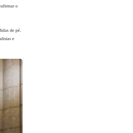
eafirmar o
didas de pé.
listas e