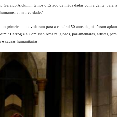
io Geraldo Alckmin, temos o Estado de mãos dadas com a gente, para r
s humanos, com a verdade.”
no primeiro ato e voltaram para a catedral 50 anos depois foram aplau
ir Herzog e a Comissão Arns religiosos, parlamentares, artistas, jorna
os e causas humanitárias.