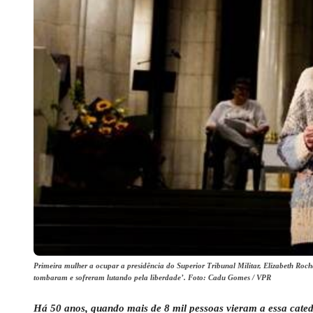
Primeira mulher a ocupar a presidência do Superior Tribunal Militar, Elizabeth Rocha
tombaram e sofreram lutando pela liberdade’. Foto: Cadu Gomes / VPR
Há 50 anos, quando mais de 8 mil pessoas vieram a essa cated