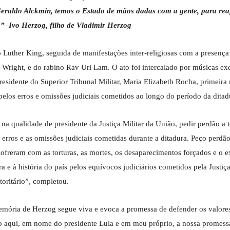
Geraldo Alckmin, temos o Estado de mãos dadas com a gente, para rea
e”
–
Ivo Herzog, filho de Vladimir Herzog
Luther King, seguida de manifestações inter-religiosas com a presenç
e Wright, e do rabino Rav Uri Lam. O ato foi intercalado por músicas ex
presidente do Superior Tribunal Militar, Maria Elizabeth Rocha, primeira
pelos erros e omissões judiciais cometidos ao longo do período da ditad
na qualidade de presidente da Justiça Militar da União, pedir perdão a 
erros e as omissões judiciais cometidas durante a ditadura. Peço perdã
ofreram com as torturas, as mortes, os desaparecimentos forçados e o ex
a e à história do país pelos equívocos judiciários cometidos pela Justiça
toritário”, completou.
memória de Herzog segue viva e evoca a promessa de defender os valore
rmo aqui, em nome do presidente Lula e em meu próprio, a nossa promess