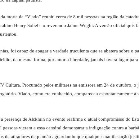
ro da capital paulista.
 da morte de “Vlado” reuniu cerca de 8 mil pessoas na região da catedra
abino Henry Sobel e o reverendo Jaime Wright. A versão oficial quis fa
sustentou.
nias, foi capaz de apagar a verdade truculenta que se abatera sobre o p
icídio, da mesma forma, por amor à liberdade, jamais haverá lugar para
V Cultura. Procurado pelos militares na emissora em 24 de outubro, o j
rrogatório. Vlado, como era conhecido, compareceu espontaneamente à 
 a presença de Alckmin no evento reafirma o atual compromisso do Est
 pessoas vieram a essa catedral demonstrar a indignação contra a barbá
s de atiradores de plantão aguardando que qualquer manifestação justi