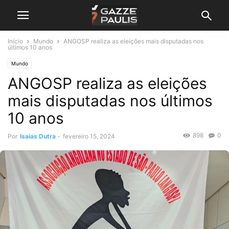
Início
Mundo
ANGOSP realiza as eleições mais disputadas nos
últimos 10 anos
Mundo
ANGOSP realiza as eleições
mais disputadas nos últimos
10 anos
898
0
Por
Isaias Dutra
-
fevereiro 15, 2024