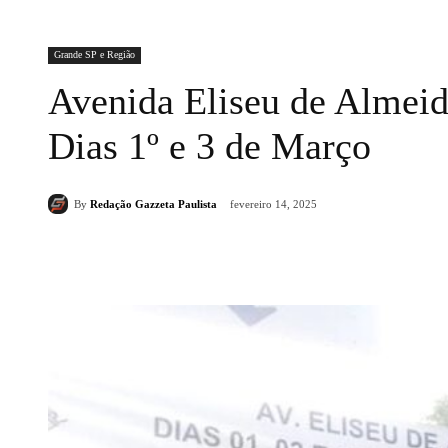
Grande SP e Região
Avenida Eliseu de Almeida
Dias 1º e 3 de Março
By
Redação Gazzeta Paulista
fevereiro 14, 2025
Compartilhado