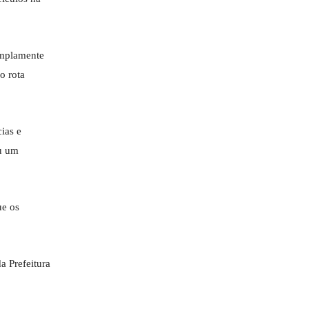
amplamente
o rota
ias e
ou um
ue os
a Prefeitura