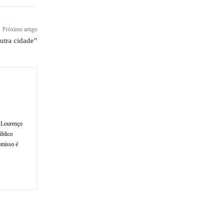
Próximo artigo
utra cidade”
o Lourenço
úblico
omisso é