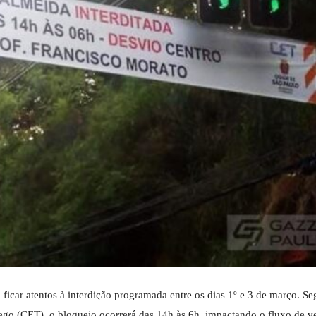
ficar atentos à interdição programada entre os dias 1º e 3 de março. S
go (CET), o bloqueio ocorrerá das 14h às 6h, impactando o fluxo de ve