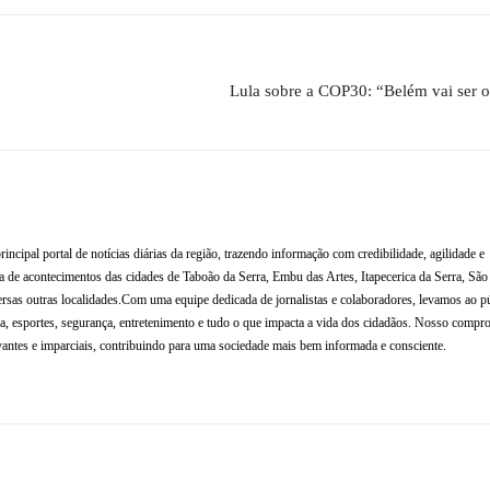
Lula sobre a COP30: “Belém vai ser o
al portal de notícias diárias da região, trazendo informação com credibilidade, agilidade e
de acontecimentos das cidades de Taboão da Serra, Embu das Artes, Itapecerica da Serra, Sã
rsas outras localidades.Com uma equipe dedicada de jornalistas e colaboradores, levamos ao p
tura, esportes, segurança, entretenimento e tudo o que impacta a vida dos cidadãos. Nosso compr
antes e imparciais, contribuindo para uma sociedade mais bem informada e consciente.